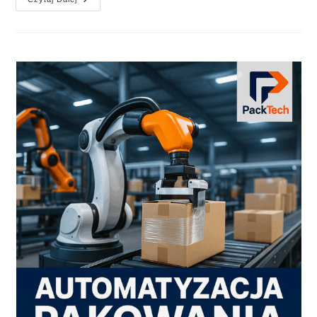
I
Optymalizacja
W
Produkcji
Opakowań
Tekturowych