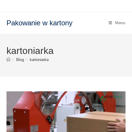
Skip
to
content
Pakowanie w kartony
Menu
kartoniarka
>
Blog
>
kartoniarka