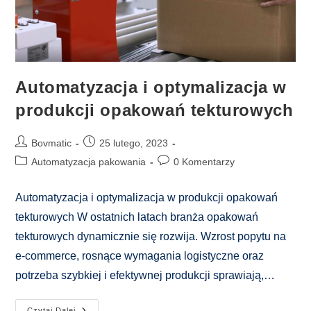
Automatyzacja i optymalizacja w
produkcji opakowań tekturowych
Post
Post
Bovmatic
25 lutego, 2023
author:
published:
Post
Post
Automatyzacja pakowania
0 Komentarzy
category:
comments:
Automatyzacja i optymalizacja w produkcji opakowań
tekturowych W ostatnich latach branża opakowań
tekturowych dynamicznie się rozwija. Wzrost popytu na
e-commerce, rosnące wymagania logistyczne oraz
potrzeba szybkiej i efektywnej produkcji sprawiają,…
Automatyzacja
Czytaj Dalej