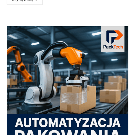
I
Optymalizacja
W
Produkcji
Opakowań
Tekturowych