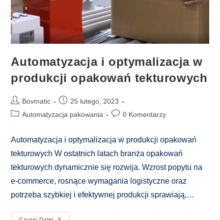
Automatyzacja i optymalizacja w
produkcji opakowań tekturowych
Post
Post
Bovmatic
25 lutego, 2023
author:
published:
Post
Post
Automatyzacja pakowania
0 Komentarzy
category:
comments:
Automatyzacja i optymalizacja w produkcji opakowań
tekturowych W ostatnich latach branża opakowań
tekturowych dynamicznie się rozwija. Wzrost popytu na
e-commerce, rosnące wymagania logistyczne oraz
potrzeba szybkiej i efektywnej produkcji sprawiają,…
Automatyzacja
Czytaj Dalej